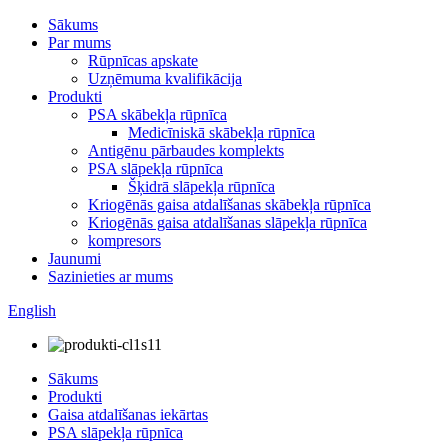
Sākums
Par mums
Rūpnīcas apskate
Uzņēmuma kvalifikācija
Produkti
PSA skābekļa rūpnīca
Medicīniskā skābekļa rūpnīca
Antigēnu pārbaudes komplekts
PSA slāpekļa rūpnīca
Šķidrā slāpekļa rūpnīca
Kriogēnās gaisa atdalīšanas skābekļa rūpnīca
Kriogēnās gaisa atdalīšanas slāpekļa rūpnīca
kompresors
Jaunumi
Sazinieties ar mums
English
Sākums
Produkti
Gaisa atdalīšanas iekārtas
PSA slāpekļa rūpnīca