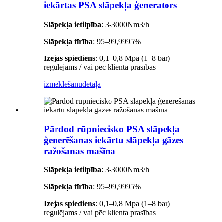
iekārtas PSA slāpekļa ģenerators
Slāpekļa ietilpība
: 3-3000Nm3/h
Slāpekļa tīrība
: 95–99,9995%
Izejas spiediens
: 0,1–0,8 Mpa (1–8 bar)
regulējams / vai pēc klienta prasības
izmeklēšanu
detaļa
Pārdod rūpniecisko PSA slāpekļa
ģenerēšanas iekārtu slāpekļa gāzes
ražošanas mašīna
Slāpekļa ietilpība
: 3-3000Nm3/h
Slāpekļa tīrība
: 95–99,9995%
Izejas spiediens
: 0,1–0,8 Mpa (1–8 bar)
regulējams / vai pēc klienta prasības