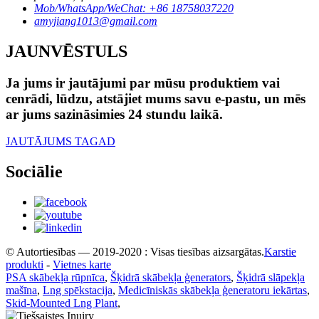
Mob/WhatsApp/WeChat: +86 18758037220
amyjiang1013@gmail.com
JAUNVĒSTULS
Ja jums ir jautājumi par mūsu produktiem vai
cenrādi, lūdzu, atstājiet mums savu e-pastu, un mēs
ar jums sazināsimies 24 stundu laikā.
JAUTĀJUMS TAGAD
Sociālie
© Autortiesības — 2019-2020 : Visas tiesības aizsargātas.
Karstie
produkti
-
Vietnes karte
PSA skābekļa rūpnīca
,
Šķidrā skābekļa ģenerators
,
Šķidrā slāpekļa
mašīna
,
Lng spēkstacija
,
Medicīniskās skābekļa ģeneratoru iekārtas
,
Skid-Mounted Lng Plant
,