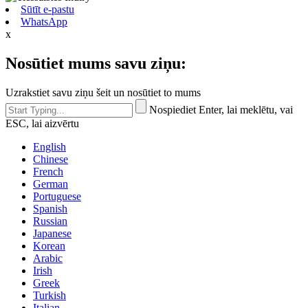
Sūtīt e-pastu
WhatsApp
x
Nosūtiet mums savu ziņu:
Uzrakstiet savu ziņu šeit un nosūtiet to mums
Nospiediet Enter, lai meklētu, vai
ESC, lai aizvērtu
English
Chinese
French
German
Portuguese
Spanish
Russian
Japanese
Korean
Arabic
Irish
Greek
Turkish
Italian