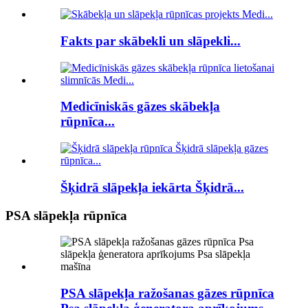
Fakts par skābekli un slāpekli...
Medicīniskās gāzes skābekļa
rūpnīca...
Šķidrā slāpekļa iekārta Šķidrā...
PSA slāpekļa rūpnīca
PSA slāpekļa ražošanas gāzes rūpnīca