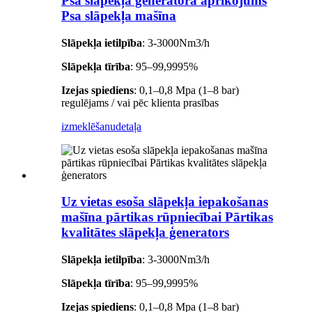
Psa slāpekļa ģeneratora aprīkojums
Psa slāpekļa mašīna
Slāpekļa ietilpība
: 3-3000Nm3/h
Slāpekļa tīrība
: 95–99,9995%
Izejas spiediens
: 0,1–0,8 Mpa (1–8 bar)
regulējams / vai pēc klienta prasības
izmeklēšanu
detaļa
Uz vietas esoša slāpekļa iepakošanas
mašīna pārtikas rūpniecībai Pārtikas
kvalitātes slāpekļa ģenerators
Slāpekļa ietilpība
: 3-3000Nm3/h
Slāpekļa tīrība
: 95–99,9995%
Izejas spiediens
: 0,1–0,8 Mpa (1–8 bar)