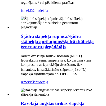
regulējams / vai pēc klienta prasības
izmeklēšanu
detaļa
Šķidrā slāpekļa rūpnīca/šķidrā
skābekļa aprīkojums/šķidrā skābekļa
ģeneratoru piegādātājs
Jaukta dzesētāja Joule-Thomson (MRJT)
ledusskapis zemā temperatūrā, ko darbina viens
kompresors ar iepriekšēju dzesēšanu, tiek
izmantots, lai sašķidrinātu slāpekli (-180 ℃)
slāpekļa šķidrinātājam no TIPC, CAS.
izmeklēšanu
detaļa
Ražotāja augstas tīrības slāpekļa