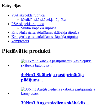
Kategorijas
PSA skābekļa rūpnīca
Medicīniskā skābekļa rūpnīca
PSA slāpekļa rūpnīca
Šķidrā slāpekļa rūpnīca
Kriogēnās gaisa atdalīšanas skābekļa rūpnīca
Kriogēnās gaisa atdalīšanas slāpekļa rūpnīca
kompresors
Piedāvātie produkti
40Nm3 Skābekļa pastiprinātāja
pildījums...
30Nm3 Augstspiediena skābeklis...