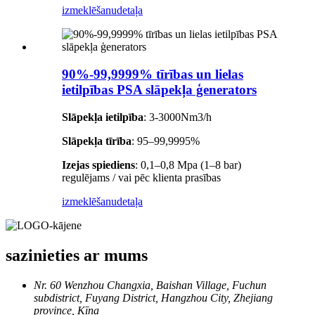
izmeklēšanu
detaļa
90%-99,9999% tīrības un lielas
ietilpības PSA slāpekļa ģenerators
Slāpekļa ietilpība
: 3-3000Nm3/h
Slāpekļa tīrība
: 95–99,9995%
Izejas spiediens
: 0,1–0,8 Mpa (1–8 bar)
regulējams / vai pēc klienta prasības
izmeklēšanu
detaļa
sazinieties ar mums
Nr. 60 Wenzhou Changxia, Baishan Village, Fuchun
subdistrict, Fuyang District, Hangzhou City, Zhejiang
province, Ķīna