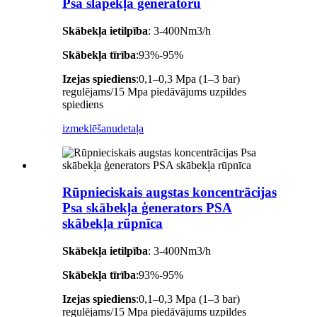
Psa slāpekļa ģeneratoru
Skābekļa ietilpība
: 3-400Nm3/h
Skābekļa tīrība
:93%-95%
Izejas spiediens
:0,1–0,3 Mpa (1–3 bar)
regulējams/15 Mpa piedāvājums uzpildes
spiediens
izmeklēšanu
detaļa
Rūpnieciskais augstas koncentrācijas
Psa skābekļa ģenerators PSA
skābekļa rūpnīca
Skābekļa ietilpība
: 3-400Nm3/h
Skābekļa tīrība
:93%-95%
Izejas spiediens
:0,1–0,3 Mpa (1–3 bar)
regulējams/15 Mpa piedāvājums uzpildes