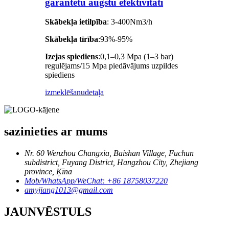
garantētu augstu efektivitāti
Skābekļa ietilpība
: 3-400Nm3/h
Skābekļa tīrība
:93%-95%
Izejas spiediens
:0,1–0,3 Mpa (1–3 bar)
regulējams/15 Mpa piedāvājums uzpildes
spiediens
izmeklēšanu
detaļa
sazinieties ar mums
Nr. 60 Wenzhou Changxia, Baishan Village, Fuchun
subdistrict, Fuyang District, Hangzhou City, Zhejiang
province, Ķīna
Mob/WhatsApp/WeChat: +86 18758037220
amyjiang1013@gmail.com
JAUNVĒSTULS