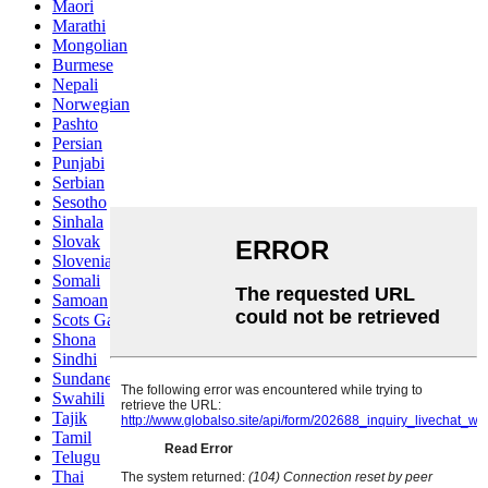
Maori
Marathi
Mongolian
Burmese
Nepali
Norwegian
Pashto
Persian
Punjabi
Serbian
Sesotho
Sinhala
Slovak
Slovenian
Somali
Samoan
Scots Gaelic
Shona
Sindhi
Sundanese
Swahili
Tajik
Tamil
Telugu
Thai