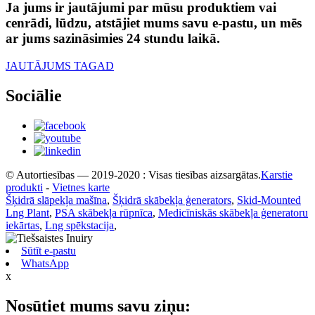
Ja jums ir jautājumi par mūsu produktiem vai
cenrādi, lūdzu, atstājiet mums savu e-pastu, un mēs
ar jums sazināsimies 24 stundu laikā.
JAUTĀJUMS TAGAD
Sociālie
© Autortiesības — 2019-2020 : Visas tiesības aizsargātas.
Karstie
produkti
-
Vietnes karte
Šķidrā slāpekļa mašīna
,
Šķidrā skābekļa ģenerators
,
Skid-Mounted
Lng Plant
,
PSA skābekļa rūpnīca
,
Medicīniskās skābekļa ģeneratoru
iekārtas
,
Lng spēkstacija
,
Sūtīt e-pastu
WhatsApp
x
Nosūtiet mums savu ziņu: