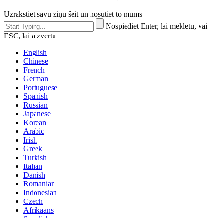
Uzrakstiet savu ziņu šeit un nosūtiet to mums
Nospiediet Enter, lai meklētu, vai
ESC, lai aizvērtu
English
Chinese
French
German
Portuguese
Spanish
Russian
Japanese
Korean
Arabic
Irish
Greek
Turkish
Italian
Danish
Romanian
Indonesian
Czech
Afrikaans