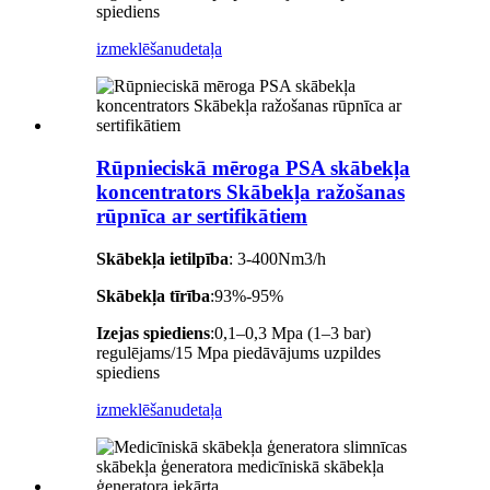
spiediens
izmeklēšanu
detaļa
Rūpnieciskā mēroga PSA skābekļa
koncentrators Skābekļa ražošanas
rūpnīca ar sertifikātiem
Skābekļa ietilpība
: 3-400Nm3/h
Skābekļa tīrība
:93%-95%
Izejas spiediens
:0,1–0,3 Mpa (1–3 bar)
regulējams/15 Mpa piedāvājums uzpildes
spiediens
izmeklēšanu
detaļa