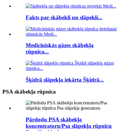
Fakts par skābekli un slāpekli...
Medicīniskās gāzes skābekļa
rūpnīca...
Šķidrā slāpekļa iekārta Šķidrā...
PSA skābekļa rūpnīca
Pārdodu PSA skābekļa
koncentratoru/Psa slāpekļa rūpnīcu