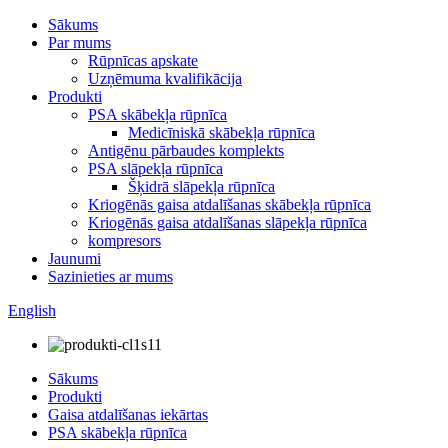
Sākums
Par mums
Rūpnīcas apskate
Uzņēmuma kvalifikācija
Produkti
PSA skābekļa rūpnīca
Medicīniskā skābekļa rūpnīca
Antigēnu pārbaudes komplekts
PSA slāpekļa rūpnīca
Šķidrā slāpekļa rūpnīca
Kriogēnās gaisa atdalīšanas skābekļa rūpnīca
Kriogēnās gaisa atdalīšanas slāpekļa rūpnīca
kompresors
Jaunumi
Sazinieties ar mums
English
Sākums
Produkti
Gaisa atdalīšanas iekārtas
PSA skābekļa rūpnīca