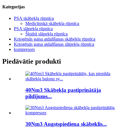
Kategorijas
PSA skābekļa rūpnīca
Medicīniskā skābekļa rūpnīca
PSA slāpekļa rūpnīca
Šķidrā slāpekļa rūpnīca
Kriogēnās gaisa atdalīšanas skābekļa rūpnīca
Kriogēnās gaisa atdalīšanas slāpekļa rūpnīca
kompresors
Piedāvātie produkti
40Nm3 Skābekļa pastiprinātāja
pildījums...
30Nm3 Augstspiediena skābeklis...