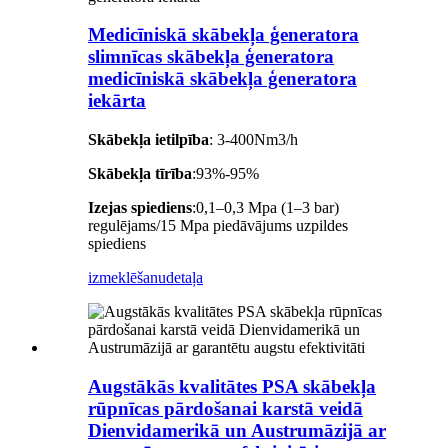
Medicīniskā skābekļa ģeneratora
slimnīcas skābekļa ģeneratora
medicīniskā skābekļa ģeneratora
iekārta
Skābekļa ietilpība
: 3-400Nm3/h
Skābekļa tīrība
:93%-95%
Izejas spiediens
:0,1–0,3 Mpa (1–3 bar)
regulējams/15 Mpa piedāvājums uzpildes
spiediens
izmeklēšanu
detaļa
Augstākās kvalitātes PSA skābekļa
rūpnīcas pārdošanai karstā veidā
Dienvidamerikā un Austrumāzijā ar