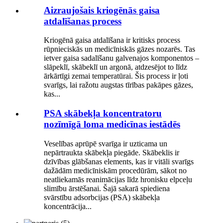
Aizraujošais kriogēnās gaisa
atdalīšanas process
Kriogēnā gaisa atdalīšana ir kritisks process
rūpnieciskās un medicīniskās gāzes nozarēs. Tas
ietver gaisa sadalīšanu galvenajos komponentos –
slāpeklī, skābeklī un argonā, atdzesējot to līdz
ārkārtīgi zemai temperatūrai. Šis process ir ļoti
svarīgs, lai ražotu augstas tīrības pakāpes gāzes,
kas...
PSA skābekļa koncentratoru
nozīmīgā loma medicīnas iestādēs
Veselības aprūpē svarīga ir uzticama un
nepārtraukta skābekļa piegāde. Skābeklis ir
dzīvības glābšanas elements, kas ir vitāli svarīgs
dažādām medicīniskām procedūrām, sākot no
neatliekamās reanimācijas līdz hronisku elpceļu
slimību ārstēšanai. Šajā sakarā spiediena
svārstību adsorbcijas (PSA) skābekļa
koncentrācija...