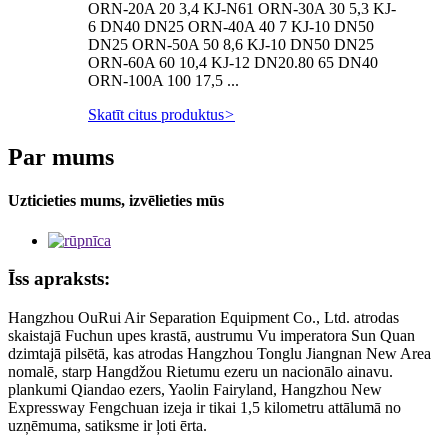
ORN-20A 20 3,4 KJ-N61 ORN-30A 30 5,3 KJ-
6 DN40 DN25 ORN-40A 40 7 KJ-10 DN50
DN25 ORN-50A 50 8,6 KJ-10 DN50 DN25
ORN-60A 60 10,4 KJ-12 DN20.80 65 DN40
ORN-100A 100 17,5 ...
Skatīt citus produktus
>
Par mums
Uzticieties mums, izvēlieties mūs
Īss apraksts:
Hangzhou OuRui Air Separation Equipment Co., Ltd. atrodas
skaistajā Fuchun upes krastā, austrumu Vu imperatora Sun Quan
dzimtajā pilsētā, kas atrodas Hangzhou Tonglu Jiangnan New Area
nomalē, starp Hangdžou Rietumu ezeru un nacionālo ainavu.
plankumi Qiandao ezers, Yaolin Fairyland, Hangzhou New
Expressway Fengchuan izeja ir tikai 1,5 kilometru attālumā no
uzņēmuma, satiksme ir ļoti ērta.