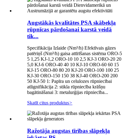
Augstākās kvalitātes PSA skābekļa
rūpnīcas pārdošanai karstā veidā
tik...
Specifikācija Izlaide (Nm³/h) Efektīvais gāzes
patēriņš (Nm³/h) gaisa attīrīšanas sistēma ORO-5
5 1,25 KJ-1,2 ORO-10 10 2,5 KJ-3 ORO-20 20
5,0 KJ-6 ORO-40 40 10 KJ-10 ORO-60 60 15
KJ-15 ORO-80 80 20 KJ-20 ORO-100 100 25
KJ-30 ORO-150 150 38 KJ-40 ORO-200 200
50 KJ-50 1: Papīra un celulozes rūpniecībai
atlignifikācija 2: stikla rūpniecība krāšņu
bagātināšanai 3: metalurģijas rūpniecība...
Skatīt citus produktus
>
Ražotāja augstas tīrības slāpekļa
iekārtas PS...