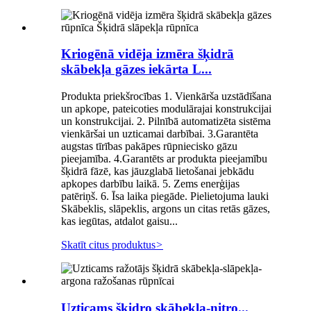
Kriogēnā vidēja izmēra šķidrā
skābekļa gāzes iekārta L...
Produkta priekšrocības 1. Vienkārša uzstādīšana
un apkope, pateicoties modulārajai konstrukcijai
un konstrukcijai. 2. Pilnībā automatizēta sistēma
vienkāršai un uzticamai darbībai. 3.Garantēta
augstas tīrības pakāpes rūpniecisko gāzu
pieejamība. 4.Garantēts ar produkta pieejamību
šķidrā fāzē, kas jāuzglabā lietošanai jebkādu
apkopes darbību laikā. 5. Zems enerģijas
patēriņš. 6. Īsa laika piegāde. Pielietojuma lauki
Skābeklis, slāpeklis, argons un citas retās gāzes,
kas iegūtas, atdalot gaisu...
Skatīt citus produktus
>
Uzticams šķidro skābekļa-nitro...