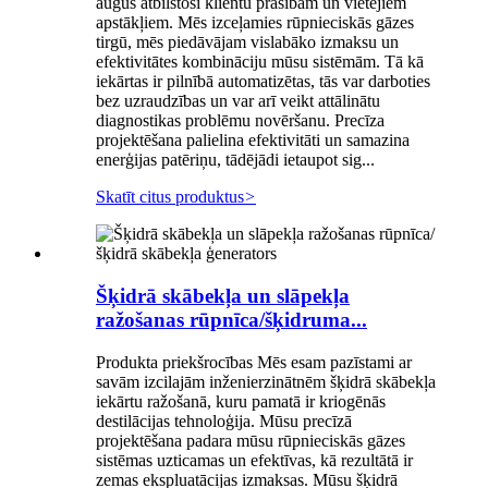
augus atbilstoši klientu prasībām un vietējiem
apstākļiem. Mēs izceļamies rūpnieciskās gāzes
tirgū, mēs piedāvājam vislabāko izmaksu un
efektivitātes kombināciju mūsu sistēmām. Tā kā
iekārtas ir pilnībā automatizētas, tās var darboties
bez uzraudzības un var arī veikt attālinātu
diagnostikas problēmu novēršanu. Precīza
projektēšana palielina efektivitāti un samazina
enerģijas patēriņu, tādējādi ietaupot sig...
Skatīt citus produktus
>
Šķidrā skābekļa un slāpekļa
ražošanas rūpnīca/šķidruma...
Produkta priekšrocības Mēs esam pazīstami ar
savām izcilajām inženierzinātnēm šķidrā skābekļa
iekārtu ražošanā, kuru pamatā ir kriogēnās
destilācijas tehnoloģija. Mūsu precīzā
projektēšana padara mūsu rūpnieciskās gāzes
sistēmas uzticamas un efektīvas, kā rezultātā ir
zemas ekspluatācijas izmaksas. Mūsu šķidrā