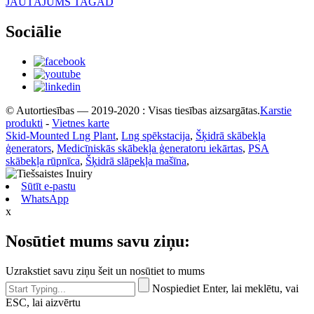
JAUTĀJUMS TAGAD
Sociālie
© Autortiesības — 2019-2020 : Visas tiesības aizsargātas.
Karstie
produkti
-
Vietnes karte
Skid-Mounted Lng Plant
,
Lng spēkstacija
,
Šķidrā skābekļa
ģenerators
,
Medicīniskās skābekļa ģeneratoru iekārtas
,
PSA
skābekļa rūpnīca
,
Šķidrā slāpekļa mašīna
,
Sūtīt e-pastu
WhatsApp
x
Nosūtiet mums savu ziņu:
Uzrakstiet savu ziņu šeit un nosūtiet to mums
Nospiediet Enter, lai meklētu, vai
ESC, lai aizvērtu