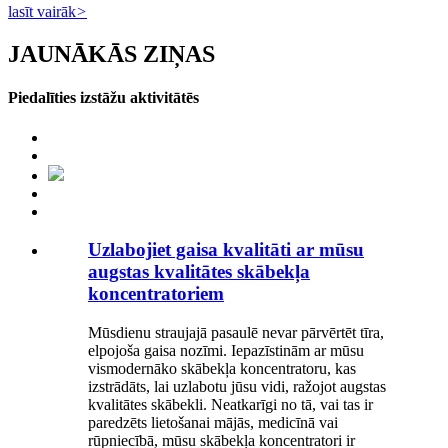
lasīt vairāk
>
JAUNĀKĀS ZIŅAS
Piedalīties izstāžu aktivitātēs
Uzlabojiet gaisa kvalitāti ar mūsu
augstas kvalitātes skābekļa
koncentratoriem
Mūsdienu straujajā pasaulē nevar pārvērtēt tīra,
elpojoša gaisa nozīmi. Iepazīstinām ar mūsu
vismodernāko skābekļa koncentratoru, kas
izstrādāts, lai uzlabotu jūsu vidi, ražojot augstas
kvalitātes skābekli. Neatkarīgi no tā, vai tas ir
paredzēts lietošanai mājās, medicīnā vai
rūpniecībā, mūsu skābekļa koncentratori ir