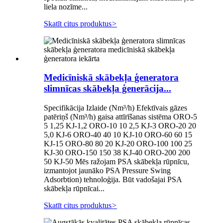
liela nozīme...
Skatīt citus produktus
>
Medicīniskā skābekļa ģeneratora
slimnīcas skābekļa ģenerācija...
Specifikācija Izlaide (Nm³/h) Efektīvais gāzes
patēriņš (Nm³/h) gaisa attīrīšanas sistēma ORO-5
5 1,25 KJ-1,2 ORO-10 10 2,5 KJ-3 ORO-20 20
5,0 KJ-6 ORO-40 40 10 KJ-10 ORO-60 60 15
KJ-15 ORO-80 80 20 KJ-20 ORO-100 100 25
KJ-30 ORO-150 150 38 KJ-40 ORO-200 200
50 KJ-50 Mēs ražojam PSA skābekļa rūpnīcu,
izmantojot jaunāko PSA Pressure Swing
Adsorbtion) tehnoloģija. Būt vadošajai PSA
skābekļa rūpnīcai...
Skatīt citus produktus
>