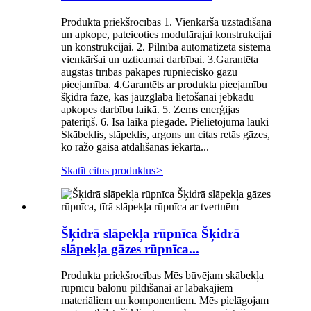
Produkta priekšrocības 1. Vienkārša uzstādīšana
un apkope, pateicoties modulārajai konstrukcijai
un konstrukcijai. 2. Pilnībā automatizēta sistēma
vienkāršai un uzticamai darbībai. 3.Garantēta
augstas tīrības pakāpes rūpniecisko gāzu
pieejamība. 4.Garantēts ar produkta pieejamību
šķidrā fāzē, kas jāuzglabā lietošanai jebkādu
apkopes darbību laikā. 5. Zems enerģijas
patēriņš. 6. Īsa laika piegāde. Pielietojuma lauki
Skābeklis, slāpeklis, argons un citas retās gāzes,
ko ražo gaisa atdalīšanas iekārta...
Skatīt citus produktus
>
Šķidrā slāpekļa rūpnīca Šķidrā
slāpekļa gāzes rūpnīca...
Produkta priekšrocības Mēs būvējam skābekļa
rūpnīcu balonu pildīšanai ar labākajiem
materiāliem un komponentiem. Mēs pielāgojam