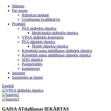
Sākums
Par mums
Rūpnīcas apskate
Uzņēmuma kvalifikācija
Produkti
PSA skābekļa rūpnīca
Medicīniskā skābekļa rūpnīca
VPSA skābekļa ģenerators
PSA slāpekļa rūpnīca
Šķidrā slāpekļa rūpnīca
Kriogēnās gaisa atdalīšanas skābekļa rūpnīca
Kriogēnās gaisa atdalīšanas slāpekļa rūpnīca
SDG rūpnīca
Pastiprinātājs
kompresors
Jaunumi
Sazinieties ar mums
English
GAISA ATdalīšanas IEKĀRTAS