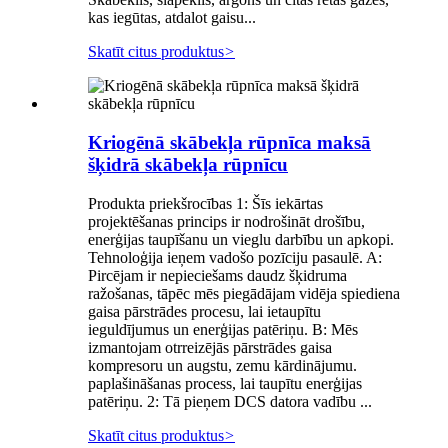
kas iegūtas, atdalot gaisu...
Skatīt citus produktus
>
Kriogēnā skābekļa rūpnīca maksā
šķidrā skābekļa rūpnīcu
Produkta priekšrocības 1: Šīs iekārtas
projektēšanas princips ir nodrošināt drošību,
enerģijas taupīšanu un vieglu darbību un apkopi.
Tehnoloģija ieņem vadošo pozīciju pasaulē. A:
Pircējam ir nepieciešams daudz šķidruma
ražošanas, tāpēc mēs piegādājam vidēja spiediena
gaisa pārstrādes procesu, lai ietaupītu
ieguldījumus un enerģijas patēriņu. B: Mēs
izmantojam otrreizējās pārstrādes gaisa
kompresoru un augstu, zemu kārdinājumu.
paplašināšanas process, lai taupītu enerģijas
patēriņu. 2: Tā pieņem DCS datora vadību ...
Skatīt citus produktus
>