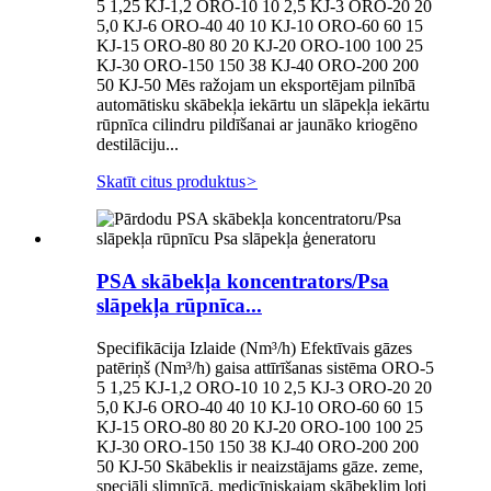
5 1,25 KJ-1,2 ORO-10 10 2,5 KJ-3 ORO-20 20
5,0 KJ-6 ORO-40 40 10 KJ-10 ORO-60 60 15
KJ-15 ORO-80 80 20 KJ-20 ORO-100 100 25
KJ-30 ORO-150 150 38 KJ-40 ORO-200 200
50 KJ-50 Mēs ražojam un eksportējam pilnībā
automātisku skābekļa iekārtu un slāpekļa iekārtu
rūpnīca cilindru pildīšanai ar jaunāko kriogēno
destilāciju...
Skatīt citus produktus
>
PSA skābekļa koncentrators/Psa
slāpekļa rūpnīca...
Specifikācija Izlaide (Nm³/h) Efektīvais gāzes
patēriņš (Nm³/h) gaisa attīrīšanas sistēma ORO-5
5 1,25 KJ-1,2 ORO-10 10 2,5 KJ-3 ORO-20 20
5,0 KJ-6 ORO-40 40 10 KJ-10 ORO-60 60 15
KJ-15 ORO-80 80 20 KJ-20 ORO-100 100 25
KJ-30 ORO-150 150 38 KJ-40 ORO-200 200
50 KJ-50 Skābeklis ir neaizstājams gāze. zeme,
speciāli slimnīcā, medicīniskajam skābeklim ļoti