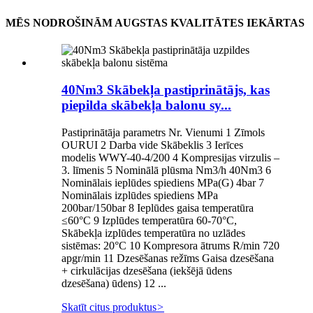
MĒS NODROŠINĀM AUGSTAS KVALITĀTES IEKĀRTAS
40Nm3 Skābekļa pastiprinātājs, kas
piepilda skābekļa balonu sy...
Pastiprinātāja parametrs Nr. Vienumi 1 Zīmols
OURUI 2 Darba vide Skābeklis 3 Ierīces
modelis WWY-40-4/200 4 Kompresijas virzulis –
3. līmenis 5 Nominālā plūsma Nm3/h 40Nm3 6
Nominālais ieplūdes spiediens MPa(G) 4bar 7
Nominālais izplūdes spiediens MPa
200bar/150bar 8 Ieplūdes gaisa temperatūra
≤60°C 9 Izplūdes temperatūra 60-70°C,
Skābekļa izplūdes temperatūra no uzlādes
sistēmas: 20°C 10 Kompresora ātrums R/min 720
apgr/min 11 Dzesēšanas režīms Gaisa dzesēšana
+ cirkulācijas dzesēšana (iekšējā ūdens
dzesēšana) ūdens) 12 ...
Skatīt citus produktus
>