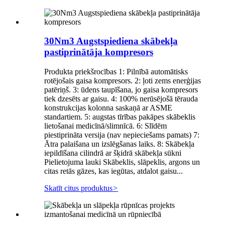
30Nm3 Augstspiediena skābekļa
pastiprinātāja kompresors
Produkta priekšrocības 1: Pilnībā automātisks
rotējošais gaisa kompresors. 2: ļoti zems enerģijas
patēriņš. 3: ūdens taupīšana, jo gaisa kompresors
tiek dzesēts ar gaisu. 4: 100% nerūsējošā tērauda
konstrukcijas kolonna saskaņā ar ASME
standartiem. 5: augstas tīrības pakāpes skābeklis
lietošanai medicīnā/slimnīcā. 6: Slīdēm
piestiprināta versija (nav nepieciešams pamats) 7:
Ātra palaišana un izslēgšanas laiks. 8: Skābekļa
iepildīšana cilindrā ar šķidrā skābekļa sūkni
Pielietojuma lauki Skābeklis, slāpeklis, argons un
citas retās gāzes, kas iegūtas, atdalot gaisu...
Skatīt citus produktus
>