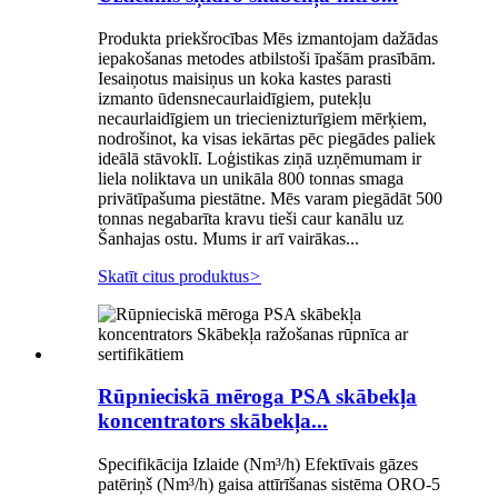
Produkta priekšrocības Mēs izmantojam dažādas
iepakošanas metodes atbilstoši īpašām prasībām.
Iesaiņotus maisiņus un koka kastes parasti
izmanto ūdensnecaurlaidīgiem, putekļu
necaurlaidīgiem un triecienizturīgiem mērķiem,
nodrošinot, ka visas iekārtas pēc piegādes paliek
ideālā stāvoklī. Loģistikas ziņā uzņēmumam ir
liela noliktava un unikāla 800 tonnas smaga
privātīpašuma piestātne. Mēs varam piegādāt 500
tonnas negabarīta kravu tieši caur kanālu uz
Šanhajas ostu. Mums ir arī vairākas...
Skatīt citus produktus
>
Rūpnieciskā mēroga PSA skābekļa
koncentrators skābekļa...
Specifikācija Izlaide (Nm³/h) Efektīvais gāzes
patēriņš (Nm³/h) gaisa attīrīšanas sistēma ORO-5