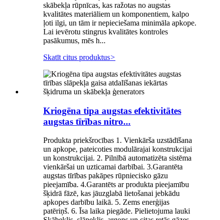
skābekļa rūpnīcas, kas ražotas no augstas
kvalitātes materiāliem un komponentiem, kalpo
ļoti ilgi, un tām ir nepieciešama minimāla apkope.
Lai ievērotu stingrus kvalitātes kontroles
pasākumus, mēs h...
Skatīt citus produktus
>
Kriogēna tipa augstas efektivitātes
augstas tīrības nitro...
Produkta priekšrocības 1. Vienkārša uzstādīšana
un apkope, pateicoties modulārajai konstrukcijai
un konstrukcijai. 2. Pilnībā automatizēta sistēma
vienkāršai un uzticamai darbībai. 3.Garantēta
augstas tīrības pakāpes rūpniecisko gāzu
pieejamība. 4.Garantēts ar produkta pieejamību
šķidrā fāzē, kas jāuzglabā lietošanai jebkādu
apkopes darbību laikā. 5. Zems enerģijas
patēriņš. 6. Īsa laika piegāde. Pielietojuma lauki
Skābeklis, slāpeklis, argons un citas retās gāzes,