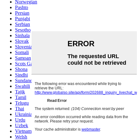
Norwegian
Pashto
Persian
Punjabi
Serbian
Sesotho
Sinhala
Slovak
Slovenian
Somali
Samoan
Scots Gaelic
Shona
Sindhi
Sundanese
Swahili
Tajik
Tamil
Telugu
Thai
Ukrainian
Urdu
Uzbek
Vietnamese
Welsh