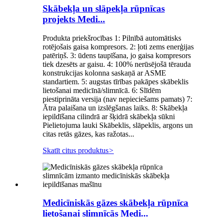
Skābekļa un slāpekļa rūpnīcas
projekts Medi...
Produkta priekšrocības 1: Pilnībā automātisks
rotējošais gaisa kompresors. 2: ļoti zems enerģijas
patēriņš. 3: ūdens taupīšana, jo gaisa kompresors
tiek dzesēts ar gaisu. 4: 100% nerūsējošā tērauda
konstrukcijas kolonna saskaņā ar ASME
standartiem. 5: augstas tīrības pakāpes skābeklis
lietošanai medicīnā/slimnīcā. 6: Slīdēm
piestiprināta versija (nav nepieciešams pamats) 7:
Ātra palaišana un izslēgšanas laiks. 8: Skābekļa
iepildīšana cilindrā ar šķidrā skābekļa sūkni
Pielietojuma lauki Skābeklis, slāpeklis, argons un
citas retās gāzes, kas ražotas...
Skatīt citus produktus
>
Medicīniskās gāzes skābekļa rūpnīca
lietošanai slimnīcās Medi...