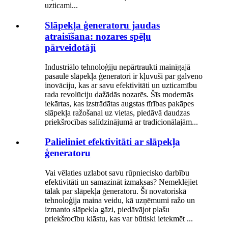
uzticami...
Slāpekļa ģeneratoru jaudas
atraisīšana: nozares spēļu
pārveidotāji
Industriālo tehnoloģiju nepārtraukti mainīgajā
pasaulē slāpekļa ģeneratori ir kļuvuši par galveno
inovāciju, kas ar savu efektivitāti un uzticamību
rada revolūciju dažādās nozarēs. Šīs modernās
iekārtas, kas izstrādātas augstas tīrības pakāpes
slāpekļa ražošanai uz vietas, piedāvā daudzas
priekšrocības salīdzinājumā ar tradicionālajām...
Palieliniet efektivitāti ar slāpekļa
ģeneratoru
Vai vēlaties uzlabot savu rūpniecisko darbību
efektivitāti un samazināt izmaksas? Nemeklējiet
tālāk par slāpekļa ģeneratoru. Šī novatoriskā
tehnoloģija maina veidu, kā uzņēmumi ražo un
izmanto slāpekļa gāzi, piedāvājot plašu
priekšrocību klāstu, kas var būtiski ietekmēt ...