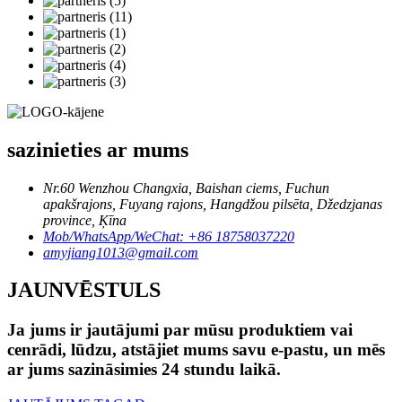
sazinieties ar mums
Nr.60 Wenzhou Changxia, Baishan ciems, Fuchun
apakšrajons, Fuyang rajons, Hangdžou pilsēta, Džedzjanas
province, Ķīna
Mob/WhatsApp/WeChat: +86 18758037220
amyjiang1013@gmail.com
JAUNVĒSTULS
Ja jums ir jautājumi par mūsu produktiem vai
cenrādi, lūdzu, atstājiet mums savu e-pastu, un mēs
ar jums sazināsimies 24 stundu laikā.