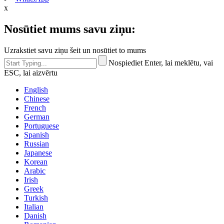
x
Nosūtiet mums savu ziņu:
Uzrakstiet savu ziņu šeit un nosūtiet to mums
Nospiediet Enter, lai meklētu, vai
ESC, lai aizvērtu
English
Chinese
French
German
Portuguese
Spanish
Russian
Japanese
Korean
Arabic
Irish
Greek
Turkish
Italian
Danish