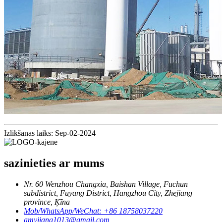
Izlikšanas laiks: Sep-02-2024
sazinieties ar mums
Nr. 60 Wenzhou Changxia, Baishan Village, Fuchun
subdistrict, Fuyang District, Hangzhou City, Zhejiang
province, Ķīna
Mob/WhatsApp/WeChat: +86 18758037220
amyjiang1013@gmail.com