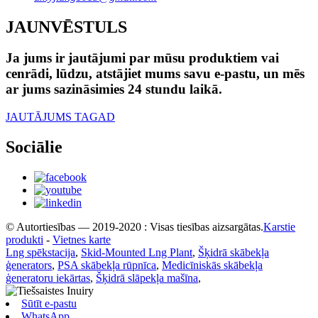
JAUNVĒSTULS
Ja jums ir jautājumi par mūsu produktiem vai
cenrādi, lūdzu, atstājiet mums savu e-pastu, un mēs
ar jums sazināsimies 24 stundu laikā.
JAUTĀJUMS TAGAD
Sociālie
© Autortiesības — 2019-2020 : Visas tiesības aizsargātas.
Karstie
produkti
-
Vietnes karte
Lng spēkstacija
,
Skid-Mounted Lng Plant
,
Šķidrā skābekļa
ģenerators
,
PSA skābekļa rūpnīca
,
Medicīniskās skābekļa
ģeneratoru iekārtas
,
Šķidrā slāpekļa mašīna
,
Sūtīt e-pastu
WhatsApp