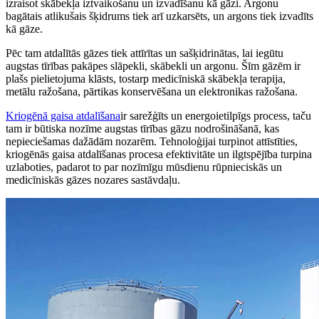
izraisot skābekļa iztvaikošanu un izvadīšanu kā gāzi. Argonu
bagātais atlikušais šķidrums tiek arī uzkarsēts, un argons tiek izvadīts
kā gāze.
Pēc tam atdalītās gāzes tiek attīrītas un sašķidrinātas, lai iegūtu
augstas tīrības pakāpes slāpekli, skābekli un argonu. Šīm gāzēm ir
plašs pielietojuma klāsts, tostarp medicīniskā skābekļa terapija,
metālu ražošana, pārtikas konservēšana un elektronikas ražošana.
Kriogēnā gaisa atdalīšana
ir sarežģīts un energoietilpīgs process, taču
tam ir būtiska nozīme augstas tīrības gāzu nodrošināšanā, kas
nepieciešamas dažādām nozarēm. Tehnoloģijai turpinot attīstīties,
kriogēnās gaisa atdalīšanas procesa efektivitāte un ilgtspējība turpina
uzlaboties, padarot to par nozīmīgu mūsdienu rūpnieciskās un
medicīniskās gāzes nozares sastāvdaļu.