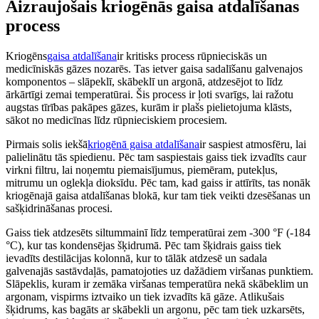
Aizraujošais kriogēnās gaisa atdalīšanas
process
Kriogēns
gaisa atdalīšana
ir kritisks process rūpnieciskās un
medicīniskās gāzes nozarēs. Tas ietver gaisa sadalīšanu galvenajos
komponentos – slāpeklī, skābeklī un argonā, atdzesējot to līdz
ārkārtīgi zemai temperatūrai. Šis process ir ļoti svarīgs, lai ražotu
augstas tīrības pakāpes gāzes, kurām ir plašs pielietojuma klāsts,
sākot no medicīnas līdz rūpnieciskiem procesiem.
Pirmais solis iekšā
kriogēnā gaisa atdalīšana
ir saspiest atmosfēru, lai
palielinātu tās spiedienu. Pēc tam saspiestais gaiss tiek izvadīts caur
virkni filtru, lai noņemtu piemaisījumus, piemēram, putekļus,
mitrumu un oglekļa dioksīdu. Pēc tam, kad gaiss ir attīrīts, tas nonāk
kriogēnajā gaisa atdalīšanas blokā, kur tam tiek veikti dzesēšanas un
sašķidrināšanas procesi.
Gaiss tiek atdzesēts siltummainī līdz temperatūrai zem -300 °F (-184
°C), kur tas kondensējas šķidrumā. Pēc tam šķidrais gaiss tiek
ievadīts destilācijas kolonnā, kur to tālāk atdzesē un sadala
galvenajās sastāvdaļās, pamatojoties uz dažādiem viršanas punktiem.
Slāpeklis, kuram ir zemāka viršanas temperatūra nekā skābeklim un
argonam, vispirms iztvaiko un tiek izvadīts kā gāze. Atlikušais
šķidrums, kas bagāts ar skābekli un argonu, pēc tam tiek uzkarsēts,