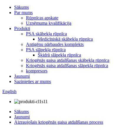
Sākums
Par mums
Rūpnīcas apskate
Uzņēmuma kvalifikācija
Produkti
PSA skābekļa rūpnīca
Medicīniskā skābekļa rūpnīca
Antigēnu pārbaudes komplekts
PSA slāpekļa rūpnīca
Šķidrā slāpekļa rūpnīca
Kriogēnās gaisa atdalīšanas skābekļa rūpnīca
Kriogēnās gaisa atdalīšanas slāpekļa rūpnīca
kompresors
Jaunumi
Sazinieties ar mums
English
Sākums
Jaunumi
Aizraujošais kriogēnās gaisa atdalīšanas process