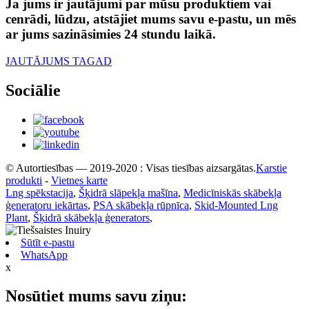
Ja jums ir jautājumi par mūsu produktiem vai
cenrādi, lūdzu, atstājiet mums savu e-pastu, un mēs
ar jums sazināsimies 24 stundu laikā.
JAUTĀJUMS TAGAD
Sociālie
© Autortiesības — 2019-2020 : Visas tiesības aizsargātas.
Karstie
produkti
-
Vietnes karte
Lng spēkstacija
,
Šķidrā slāpekļa mašīna
,
Medicīniskās skābekļa
ģeneratoru iekārtas
,
PSA skābekļa rūpnīca
,
Skid-Mounted Lng
Plant
,
Šķidrā skābekļa ģenerators
,
Sūtīt e-pastu
WhatsApp
x
Nosūtiet mums savu ziņu: