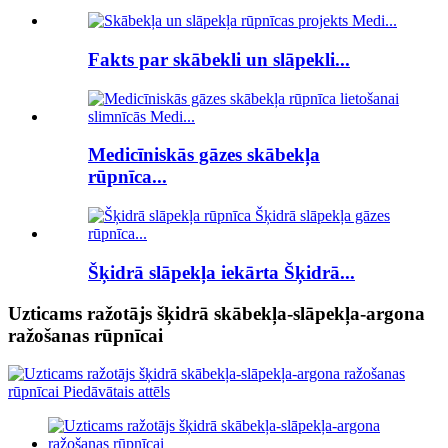
Fakts par skābekli un slāpekli...
Medicīniskās gāzes skābekļa
rūpnīca...
Šķidrā slāpekļa iekārta Šķidrā...
Uzticams ražotājs šķidrā skābekļa-slāpekļa-argona
ražošanas rūpnīcai