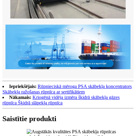
Iepriekšējais:
Rūpnieciskā mēroga PSA skābekļa koncentrators
Skābekļa ražošanas rūpnīca ar sertifikātiem
Nākamais:
Kriogēnā vidēja izmēra šķidrā skābekļa gāzes
rūpnīca Šķidrā slāpekļa rūpnīca
Saistītie produkti