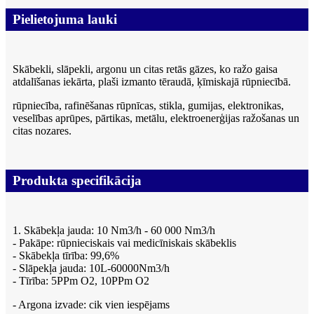
Pielietojuma lauki
Skābekli, slāpekli, argonu un citas retās gāzes, ko ražo gaisa
atdalīšanas iekārta, plaši izmanto tēraudā, ķīmiskajā rūpniecībā.
rūpniecība, rafinēšanas rūpnīcas, stikla, gumijas, elektronikas,
veselības aprūpes, pārtikas, metālu, elektroenerģijas ražošanas un
citas nozares.
Produkta specifikācija
1. Skābekļa jauda: 10 Nm3/h - 60 000 Nm3/h
- Pakāpe: rūpnieciskais vai medicīniskais skābeklis
- Skābekļa tīrība: 99,6%
- Slāpekļa jauda: 10L-60000Nm3/h
- Tīrība: 5PPm O2, 10PPm O2
- Argona izvade: cik vien iespējams