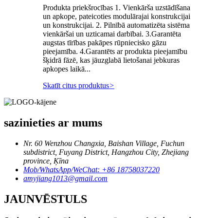
Produkta priekšrocības 1. Vienkārša uzstādīšana
un apkope, pateicoties modulārajai konstrukcijai
un konstrukcijai. 2. Pilnībā automatizēta sistēma
vienkāršai un uzticamai darbībai. 3.Garantēta
augstas tīrības pakāpes rūpniecisko gāzu
pieejamība. 4.Garantēts ar produkta pieejamību
šķidrā fāzē, kas jāuzglabā lietošanai jebkuras
apkopes laikā...
Skatīt citus produktus
>
sazinieties ar mums
Nr. 60 Wenzhou Changxia, Baishan Village, Fuchun
subdistrict, Fuyang District, Hangzhou City, Zhejiang
province, Ķīna
Mob/WhatsApp/WeChat: +86 18758037220
amyjiang1013@gmail.com
JAUNVĒSTULS