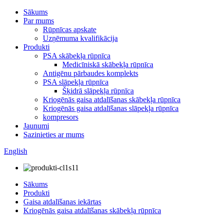
Sākums
Par mums
Rūpnīcas apskate
Uzņēmuma kvalifikācija
Produkti
PSA skābekļa rūpnīca
Medicīniskā skābekļa rūpnīca
Antigēnu pārbaudes komplekts
PSA slāpekļa rūpnīca
Šķidrā slāpekļa rūpnīca
Kriogēnās gaisa atdalīšanas skābekļa rūpnīca
Kriogēnās gaisa atdalīšanas slāpekļa rūpnīca
kompresors
Jaunumi
Sazinieties ar mums
English
Sākums
Produkti
Gaisa atdalīšanas iekārtas
Kriogēnās gaisa atdalīšanas skābekļa rūpnīca