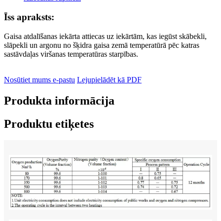
Īss apraksts:
Gaisa atdalīšanas iekārta attiecas uz iekārtām, kas iegūst skābekli,
slāpekli un argonu no šķidra gaisa zemā temperatūrā pēc katras
sastāvdaļas viršanas temperatūras starpības.
Nosūtiet mums e-pastu
Lejupielādēt kā PDF
Produkta informācija
Produktu etiķetes