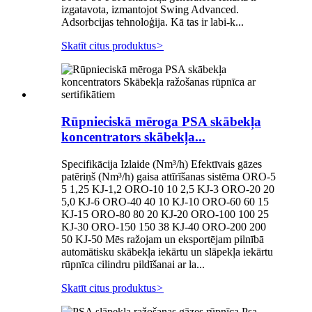
izgatavota, izmantojot Swing Advanced.
Adsorbcijas tehnoloģija. Kā tas ir labi-k...
Skatīt citus produktus
>
Rūpnieciskā mēroga PSA skābekļa
koncentrators skābekļa...
Specifikācija Izlaide (Nm³/h) Efektīvais gāzes
patēriņš (Nm³/h) gaisa attīrīšanas sistēma ORO-5
5 1,25 KJ-1,2 ORO-10 10 2,5 KJ-3 ORO-20 20
5,0 KJ-6 ORO-40 40 10 KJ-10 ORO-60 60 15
KJ-15 ORO-80 80 20 KJ-20 ORO-100 100 25
KJ-30 ORO-150 150 38 KJ-40 ORO-200 200
50 KJ-50 Mēs ražojam un eksportējam pilnībā
automātisku skābekļa iekārtu un slāpekļa iekārtu
rūpnīca cilindru pildīšanai ar la...
Skatīt citus produktus
>