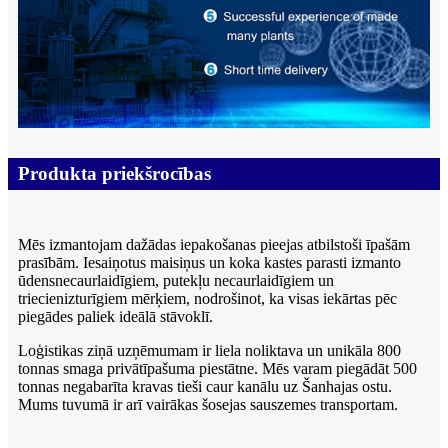
Produkta priekšrocības
Mēs izmantojam dažādas iepakošanas pieejas atbilstoši īpašām
prasībām. Iesaiņotus maisiņus un koka kastes parasti izmanto
ūdensnecaurlaidīgiem, putekļu necaurlaidīgiem un
triecienizturīgiem mērķiem, nodrošinot, ka visas iekārtas pēc
piegādes paliek ideālā stāvoklī.
Loģistikas ziņā uzņēmumam ir liela noliktava un unikāla 800
tonnas smaga privātīpašuma piestātne. Mēs varam piegādāt 500
tonnas negabarīta kravas tieši caur kanālu uz Šanhajas ostu.
Mums tuvumā ir arī vairākas šosejas sauszemes transportam.