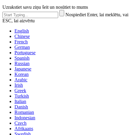
Uzrakstiet savu ziņu šeit un nosūtiet to mums
Nospiediet Enter, lai meklētu, vai
ESC, lai aizvērtu
English
Chinese
French
German
Portuguese
Spanish
Russian
Japanese
Korean
Arabic
Irish
Greek
Turkish
Italian
Danish
Romanian
Indonesian
Czech
Afrikaans
Swedish