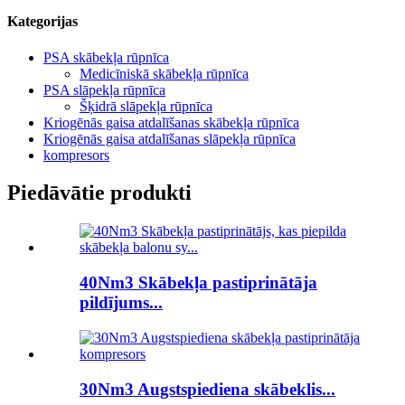
Kategorijas
PSA skābekļa rūpnīca
Medicīniskā skābekļa rūpnīca
PSA slāpekļa rūpnīca
Šķidrā slāpekļa rūpnīca
Kriogēnās gaisa atdalīšanas skābekļa rūpnīca
Kriogēnās gaisa atdalīšanas slāpekļa rūpnīca
kompresors
Piedāvātie produkti
40Nm3 Skābekļa pastiprinātāja
pildījums...
30Nm3 Augstspiediena skābeklis...