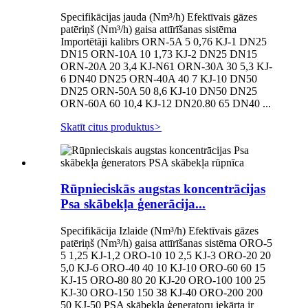
Specifikācijas jauda (Nm³/h) Efektīvais gāzes
patēriņš (Nm³/h) gaisa attīrīšanas sistēma
Importētāji kalibrs ORN-5A 5 0,76 KJ-1 DN25
DN15 ORN-10A 10 1,73 KJ-2 DN25 DN15
ORN-20A 20 3,4 KJ-N61 ORN-30A 30 5,3 KJ-
6 DN40 DN25 ORN-40A 40 7 KJ-10 DN50
DN25 ORN-50A 50 8,6 KJ-10 DN50 DN25
ORN-60A 60 10,4 KJ-12 DN20.80 65 DN40 ...
Skatīt citus produktus
>
Rūpnieciskās augstas koncentrācijas
Psa skābekļa ģenerācija...
Specifikācija Izlaide (Nm³/h) Efektīvais gāzes
patēriņš (Nm³/h) gaisa attīrīšanas sistēma ORO-5
5 1,25 KJ-1,2 ORO-10 10 2,5 KJ-3 ORO-20 20
5,0 KJ-6 ORO-40 40 10 KJ-10 ORO-60 60 15
KJ-15 ORO-80 80 20 KJ-20 ORO-100 100 25
KJ-30 ORO-150 150 38 KJ-40 ORO-200 200
50 KJ-50 PSA skābekļa ģeneratoru iekārta ir