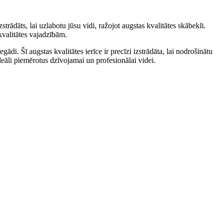
zstrādāts, lai uzlabotu jūsu vidi, ražojot augstas kvalitātes skābekli.
kvalitātes vajadzībām.
di. Šī augstas kvalitātes ierīce ir precīzi izstrādāta, lai nodrošinātu
ideāli piemērotus dzīvojamai un profesionālai videi.