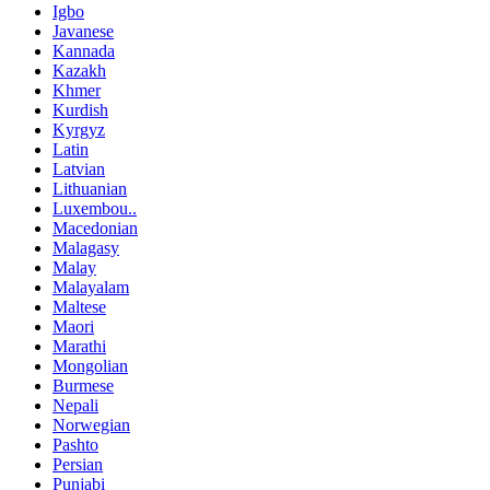
Igbo
Javanese
Kannada
Kazakh
Khmer
Kurdish
Kyrgyz
Latin
Latvian
Lithuanian
Luxembou..
Macedonian
Malagasy
Malay
Malayalam
Maltese
Maori
Marathi
Mongolian
Burmese
Nepali
Norwegian
Pashto
Persian
Punjabi