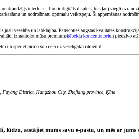
tājam draudzīgs interfeiss. Tam ir digitāls displejs, kas ļauj viegli uzraud
ārkaršanu un nodrošinātu optimālu veiktspēju. Šī apņemšanās nodrošināt kv
ūsu veselībā un labklājībā. Pateicoties augstas kvalitātes konstrukcijai
kvalitāti, izmantojot mūsu premium
skābekļa koncentratori
un piedzīvo atš
ni un speriet pirmo soli ceļā uz veselīgāku rītdienu!
, Fuyang District, Hangzhou City, Zhejiang province, Ķīna
, lūdzu, atstājiet mums savu e-pastu, un mēs ar jums s