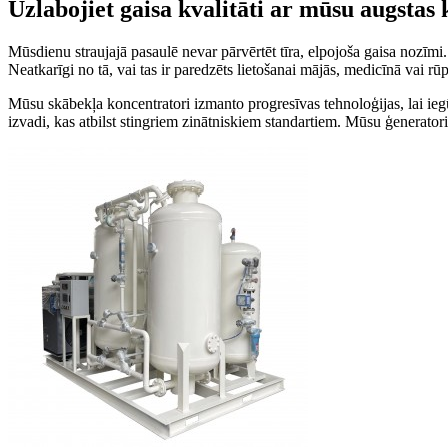
Uzlabojiet gaisa kvalitāti ar mūsu augstas
Mūsdienu straujajā pasaulē nevar pārvērtēt tīra, elpojoša gaisa nozīm
Neatkarīgi no tā, vai tas ir paredzēts lietošanai mājās, medicīnā vai r
Mūsu skābekļa koncentratori izmanto progresīvas tehnoloģijas, lai iegūtu
izvadi, kas atbilst stingriem zinātniskiem standartiem. Mūsu ģeneratori,