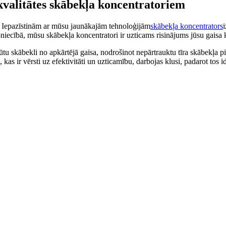
 kvalitātes skābekļa koncentratoriem
i. Iepazīstinām ar mūsu jaunākajām tehnoloģijām
skābekļa koncentrators
i
ūpniecībā, mūsu skābekļa koncentratori ir uzticams risinājums jūsu gaisa 
 skābekli no apkārtējā gaisa, nodrošinot nepārtrauktu tīra skābekļa piegā
 kas ir vērsti uz efektivitāti un uzticamību, darbojas klusi, padarot tos 