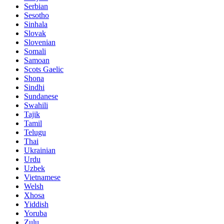
Serbian
Sesotho
Sinhala
Slovak
Slovenian
Somali
Samoan
Scots Gaelic
Shona
Sindhi
Sundanese
Swahili
Tajik
Tamil
Telugu
Thai
Ukrainian
Urdu
Uzbek
Vietnamese
Welsh
Xhosa
Yiddish
Yoruba
Zulu