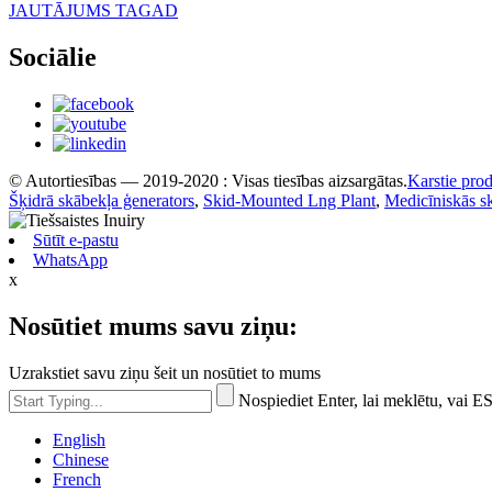
JAUTĀJUMS TAGAD
Sociālie
© Autortiesības — 2019-2020 : Visas tiesības aizsargātas.
Karstie prod
Šķidrā skābekļa ģenerators
,
Skid-Mounted Lng Plant
,
Medicīniskās sk
Sūtīt e-pastu
WhatsApp
x
Nosūtiet mums savu ziņu:
Uzrakstiet savu ziņu šeit un nosūtiet to mums
Nospiediet Enter, lai meklētu, vai ES
English
Chinese
French