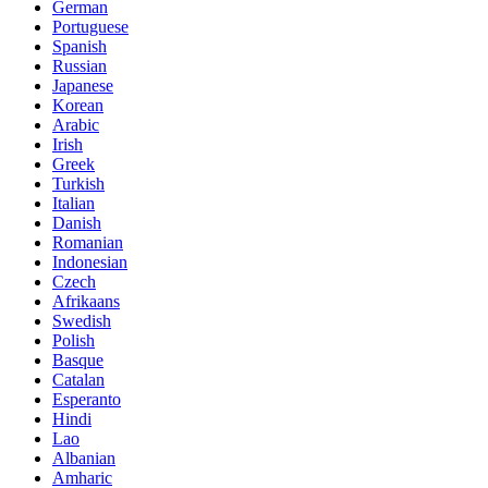
German
Portuguese
Spanish
Russian
Japanese
Korean
Arabic
Irish
Greek
Turkish
Italian
Danish
Romanian
Indonesian
Czech
Afrikaans
Swedish
Polish
Basque
Catalan
Esperanto
Hindi
Lao
Albanian
Amharic