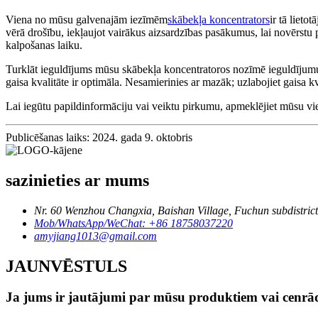
Viena no mūsu galvenajām iezīmēm
skābekļa koncentrators
ir tā lieto
vērā drošību, iekļaujot vairākus aizsardzības pasākumus, lai novērstu p
kalpošanas laiku.
Turklāt ieguldījums mūsu skābekļa koncentratoros nozīmē ieguldījumus j
gaisa kvalitāte ir optimāla. Nesamierinies ar mazāk; uzlabojiet gaisa 
Lai iegūtu papildinformāciju vai veiktu pirkumu, apmeklējiet mūsu viet
Publicēšanas laiks: 2024. gada 9. oktobris
sazinieties ar mums
Nr. 60 Wenzhou Changxia, Baishan Village, Fuchun subdistrict
Mob/WhatsApp/WeChat: +86 18758037220
amyjiang1013@gmail.com
JAUNVĒSTULS
Ja jums ir jautājumi par mūsu produktiem vai cenrādi