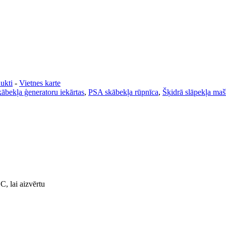
ukti
-
Vietnes karte
ābekļa ģeneratoru iekārtas
,
PSA skābekļa rūpnīca
,
Šķidrā slāpekļa maš
C, lai aizvērtu