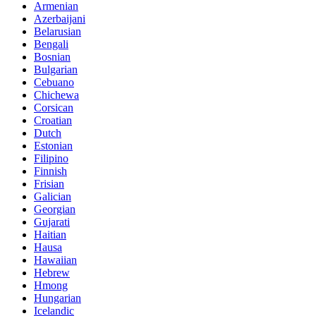
Armenian
Azerbaijani
Belarusian
Bengali
Bosnian
Bulgarian
Cebuano
Chichewa
Corsican
Croatian
Dutch
Estonian
Filipino
Finnish
Frisian
Galician
Georgian
Gujarati
Haitian
Hausa
Hawaiian
Hebrew
Hmong
Hungarian
Icelandic