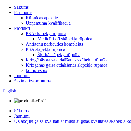
Sākums
Par mums
Rūpnīcas apskate
Uzņēmuma kvalifikācija
Produkti
PSA skābekļa rūpnīca
Medicīniskā skābekļa rūpnīca
Antigēnu pārbaudes komplekts
PSA slāpekļa rūpnīca
Šķidrā slāpekļa rūpnīca
Kriogēnās gaisa atdalīšanas skābekļa rūpnīca
Kriogēnās gaisa atdalīšanas slāpekļa rūpnīca
kompresors
Jaunumi
Sazinieties ar mums
English
Sākums
Jaunumi
Uzlabojiet gaisa kvalitāti ar mūsu augstas kvalitātes skābekļa k