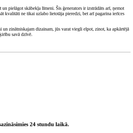
zīt un pielāgot skābekļa līmeni. Šis ģenerators ir izstrādāts arī, ņemot
alitāti ne tikai uzlabo lietotāja pieredzi, bet arī pagarina ierīces
 un zinātniskajam dizainam, jūs varat viegli elpot, zinot, ka apkārtējā
ķirību savā dzīvē.
azināsimies 24 stundu laikā.