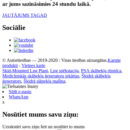
ar jums sazināsimies 24 stundu laikā.
JAUTĀJUMS TAGAD
Sociālie
© Autortiesības — 2019-2020 : Visas tiesības aizsargātas.
Karstie
produkti
-
Vietnes karte
Skid-Mounted Lng Plant
,
Lng spēkstacija
,
PSA skābekļa rūpnīca
,
Medicīniskās skābekļa ģeneratoru iekārtas
,
Šķidrā skābekļa
ģenerators
,
Šķidrā slāpekļa mašīna
,
Sūtīt e-pastu
WhatsApp
x
Nosūtiet mums savu ziņu:
Uzrakstiet savu ziņu šeit un nosūtiet to mums