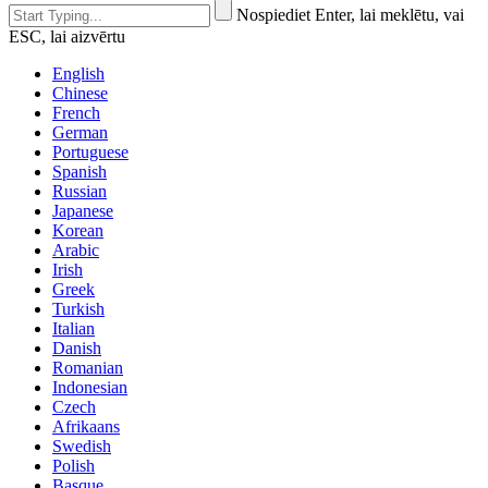
Nospiediet Enter, lai meklētu, vai
ESC, lai aizvērtu
English
Chinese
French
German
Portuguese
Spanish
Russian
Japanese
Korean
Arabic
Irish
Greek
Turkish
Italian
Danish
Romanian
Indonesian
Czech
Afrikaans
Swedish
Polish
Basque