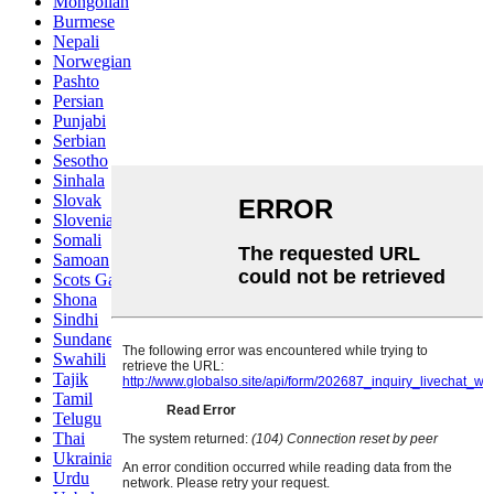
Mongolian
Burmese
Nepali
Norwegian
Pashto
Persian
Punjabi
Serbian
Sesotho
Sinhala
Slovak
Slovenian
Somali
Samoan
Scots Gaelic
Shona
Sindhi
Sundanese
Swahili
Tajik
Tamil
Telugu
Thai
Ukrainian
Urdu