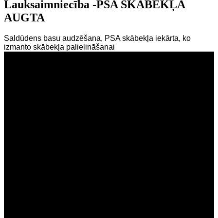
Lauksaimniecība -PSA SKĀBEKĻA
AUGTA
Saldūdens basu audzēšana, PSA skābekļa iekārta, ko
izmanto skābekļa palielināšanai