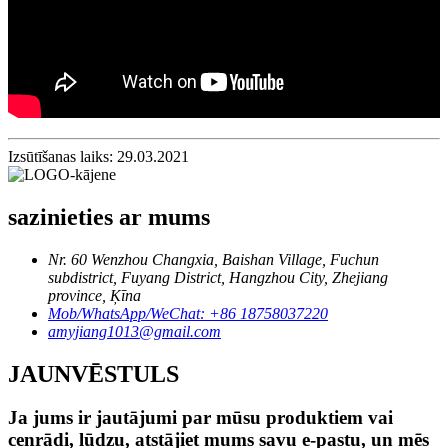
Izsūtīšanas laiks: 29.03.2021
sazinieties ar mums
Nr. 60 Wenzhou Changxia, Baishan Village, Fuchun
subdistrict, Fuyang District, Hangzhou City, Zhejiang
province, Ķīna
Mob/WhatsApp/WeChat: +86 18758037220
amyjiang1013@gmail.com
JAUNVĒSTULS
Ja jums ir jautājumi par mūsu produktiem vai
cenrādi, lūdzu, atstājiet mums savu e-pastu, un mēs