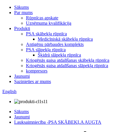
Sākums
Par mums
Rūpnīcas apskate
Uzņēmuma kvalifikācija
Produkti
PSA skābekļa rūpnīca
Medicīniskā skābekļa rūpnīca
Antigēnu pārbaudes komplekts
PSA slāpekļa rūpnīca
Šķidrā slāpekļa rūpnīca
Kriogēnās gaisa atdalīšanas skābekļa rūpnīca
Kriogēnās gaisa atdalīšanas slāpekļa rūpnīca
kompresors
Jaunumi
Sazinieties ar mums
English
Sākums
Jaunumi
Lauksaimniecība -PSA SKĀBEKĻA AUGTA